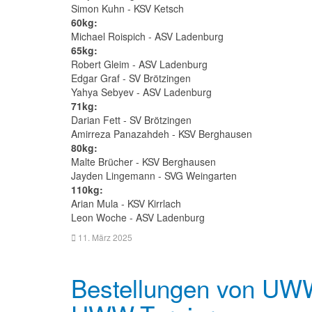
Simon Kuhn - KSV Ketsch
60kg:
Michael Roispich - ASV Ladenburg
65kg:
Robert Gleim - ASV Ladenburg
Edgar Graf - SV Brötzingen
Yahya Sebyev - ASV Ladenburg
71kg:
Darian Fett - SV Brötzingen
Amirreza Panazahdeh - KSV Berghausen
80kg:
Malte Brücher - KSV Berghausen
Jayden Lingemann - SVG Weingarten
110kg:
Arian Mula - KSV Kirrlach
Leon Woche - ASV Ladenburg
11. März 2025
Bestellungen von UWW-