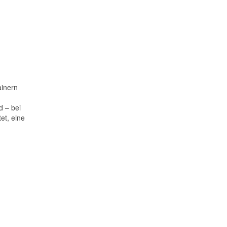
ainern
d – bei
et, eine