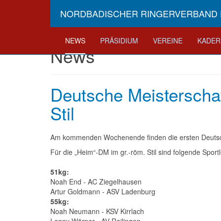
NORDBADISCHER RINGERVERBAND E
NEWS
PRÄSIDIUM
VEREINE
KADER
News
Deutsche Meisterschaf
Stil
Am kommenden Wochenende finden die ersten Deutsche
Für die „Heim“-DM im gr.-röm. Stil sind folgende Sportl
51kg:
Noah End - AC Ziegelhausen
Artur Goldmann - ASV Ladenburg
55kg:
Noah Neumann - KSV Kirrlach