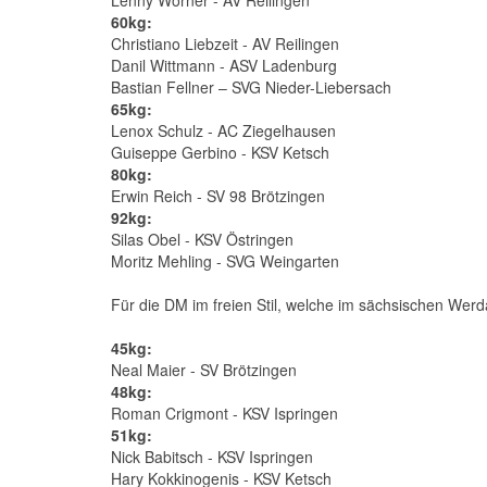
Lenny Wörner - AV Reilingen
60kg:
Christiano Liebzeit - AV Reilingen
Danil Wittmann - ASV Ladenburg
Bastian Fellner – SVG Nieder-Liebersach
65kg:
Lenox Schulz - AC Ziegelhausen
Guiseppe Gerbino - KSV Ketsch
80kg:
Erwin Reich - SV 98 Brötzingen
9
2kg:
Silas Obel - KSV Östringen
Moritz Mehling - SVG Weingarten
Für die DM im freien Stil, welche im sächsischen Werda
45kg:
Neal Maier - SV Brötzingen
48kg:
Roman Crigmont - KSV Ispringen
51kg:
Nick Babitsch - KSV Ispringen
Hary Kokkinogenis - KSV Ketsch