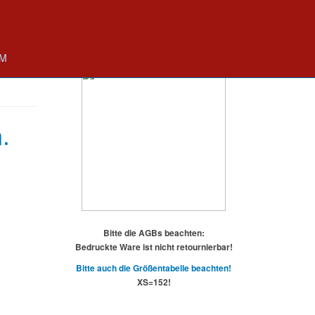
UM
.
Bitte die AGBs beachten:
Bedruckte Ware ist nicht retournierbar!
Bitte auch die Größentabelle beachten!
XS=152!