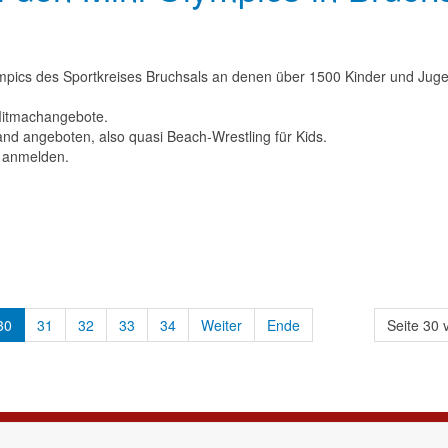
lympics des Sportkreises Bruchsals an denen über 1500 Kinder und Jug
e Mitmachangebote.
d angeboten, also quasi Beach-Wrestling für Kids.
i anmelden.
30
31
32
33
34
Weiter
Ende
Seite 30 