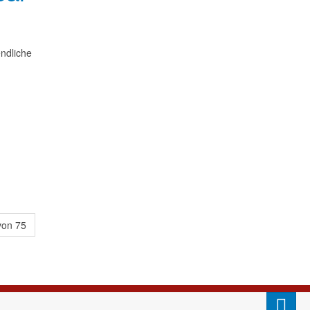
endliche
von 75