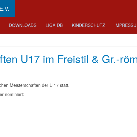
.V.
DOWNLOADS
LIGA-DB
KINDERSCHUTZ
IMPRESS
ten U17 im Freistil & Gr.-röm
n Meisterschaften der U 17 statt.
er nominiert: