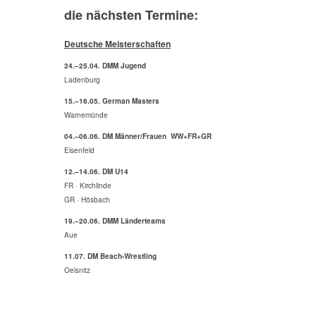
die nächsten Termine:
Deutsche Meisterschaften
24.–25.04. DMM Jugend
Ladenburg
15.–16.05. German Masters
Warnemünde
04.–06.06. DM Männer/Frauen WW+FR+GR
Elsenfeld
12.–14.06. DM U14
FR · Kirchlinde
GR · Hösbach
19.–20.06. DMM Länderteams
Aue
11.07. DM Beach-Wrestling
Oelsnitz