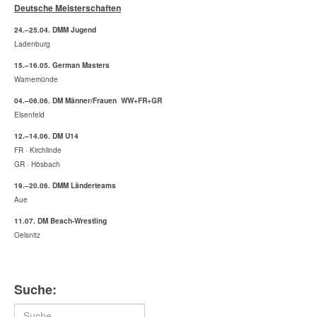
Deutsche Meisterschaften
24.–25.04. DMM Jugend
Ladenburg
15.–16.05. German Masters
Warnemünde
04.–06.06. DM Männer/Frauen WW+FR+GR
Elsenfeld
12.–14.06. DM U14
FR · Kirchlinde
GR · Hösbach
19.–20.06. DMM Länderteams
Aue
11.07. DM Beach-Wrestling
Oelsnitz
Suche:
Suchen