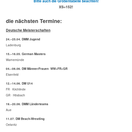
Bitte auch die Größentabelle beachten!
XS=152!
die nächsten Termine:
Deutsche Meisterschaften
24.–25.04. DMM Jugend
Ladenburg
15.–16.05. German Masters
Warnemünde
04.–06.06. DM Männer/Frauen WW+FR+GR
Elsenfeld
12.–14.06. DM U14
FR · Kirchlinde
GR · Hösbach
19.–20.06. DMM Länderteams
Aue
11.07. DM Beach-Wrestling
Oelsnitz