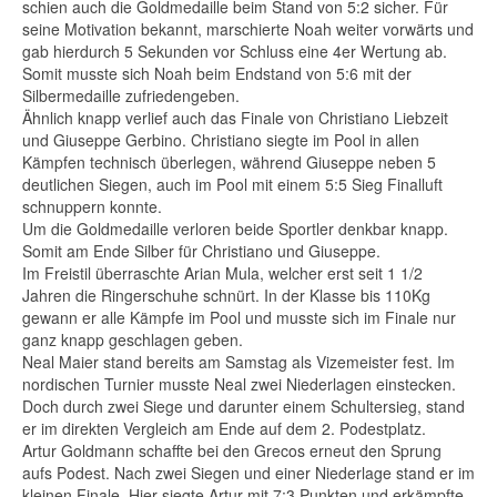
schien auch die Goldmedaille beim Stand von 5:2 sicher. Für
seine Motivation bekannt, marschierte Noah weiter vorwärts und
gab hierdurch 5 Sekunden vor Schluss eine 4er Wertung ab.
Somit musste sich Noah beim Endstand von 5:6 mit der
Silbermedaille zufriedengeben.
Ähnlich knapp verlief auch das Finale von Christiano Liebzeit
und Giuseppe Gerbino. Christiano siegte im Pool in allen
Kämpfen technisch überlegen, während Giuseppe neben 5
deutlichen Siegen, auch im Pool mit einem 5:5 Sieg Finalluft
schnuppern konnte.
Um die Goldmedaille verloren beide Sportler denkbar knapp.
Somit am Ende Silber für Christiano und Giuseppe.
Im Freistil überraschte Arian Mula, welcher erst seit 1 1/2
Jahren die Ringerschuhe schnürt. In der Klasse bis 110Kg
gewann er alle Kämpfe im Pool und musste sich im Finale nur
ganz knapp geschlagen geben.
Neal Maier stand bereits am Samstag als Vizemeister fest. Im
nordischen Turnier musste Neal zwei Niederlagen einstecken.
Doch durch zwei Siege und darunter einem Schultersieg, stand
er im direkten Vergleich am Ende auf dem 2. Podestplatz.
Artur Goldmann schaffte bei den Grecos erneut den Sprung
aufs Podest. Nach zwei Siegen und einer Niederlage stand er im
kleinen Finale. Hier siegte Artur mit 7:3 Punkten und erkämpfte