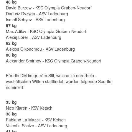
48 kg
David
Burzew - KSC Olympia Graben-Neudorf
Dariusz Dvzyga - ASV Ladenburg
Ismail Sebyev - ASV Ladenburg
57 kg
Max Adilov - KSC Olympia Graben-Neudorf
Alexej Lorer - ASV Ladenburg
62 kg
Alexios Oikonomou - ASV Ladenburg
80 kg
Alexander Smirnov - KSC Olympia Graben-Neudorf
Für die DM im gr.-röm Stil, welche im nordrhein-
westfälischen Witten stattfindet, wurden folgende Sportler
nominiert:
35 kg
Nico Klären - KSV Ketsch
38 kg
Fabiano La Mazza - KSV Ketsch
Valentin Scalzo - ASV Ladenburg
41 kg