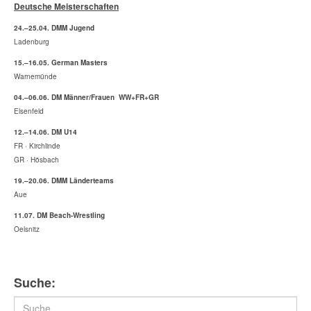
Deutsche Meisterschaften
24.–25.04. DMM Jugend
Ladenburg
15.–16.05. German Masters
Warnemünde
04.–06.06. DM Männer/Frauen WW+FR+GR
Elsenfeld
12.–14.06. DM U14
FR · Kirchlinde
GR · Hösbach
19.–20.06. DMM Länderteams
Aue
11.07. DM Beach-Wrestling
Oelsnitz
Suche:
Suchen